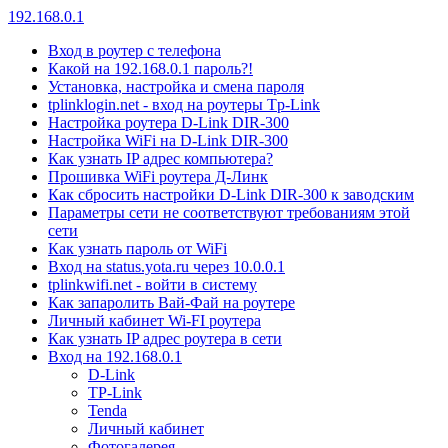
192.168.0.1
Вход в роутер с телефона
Какой на 192.168.0.1 пароль?!
Установка, настройка и смена пароля
tplinklogin.net - вход на роутеры Tp-Link
Настройка роутера D-Link DIR-300
Настройка WiFi на D-Link DIR-300
Как узнать IP адрес компьютера?
Прошивка WiFi роутера Д-Линк
Как сбросить настройки D-Link DIR-300 к заводским
Параметры сети не соответствуют требованиям этой
сети
Как узнать пароль от WiFi
Вход на status.yota.ru через 10.0.0.1
tplinkwifi.net - войти в систему
Как запаролить Вай-Фай на роутере
Личный кабинет Wi-FI роутера
Как узнать IP адрес роутера в сети
Вход на 192.168.0.1
D-Link
TP-Link
Tenda
Личный кабинет
Фотогалерея