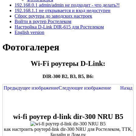
192.168.0.1 admin/admin не подходит - что делать?!
192.168.1.1 не открывается и вход недоступен
Сброс роутера до заводских настроек
Войти в роутер Ростелеком
Настройка D-Link DIR-615 для Ростелеком
English version
Фотогалерея
Wi-Fi роутеры D-Link:
DIR-300 B2, B3, B5, B6:
Предыдущее изображение
Следующее изображение
Назад
wi-fi роутер d-link dir-300 NRU B5
как настроить роутерd-link dir-300 NRU для Ростелеком, ТТК,
Билайн и Дом.ру