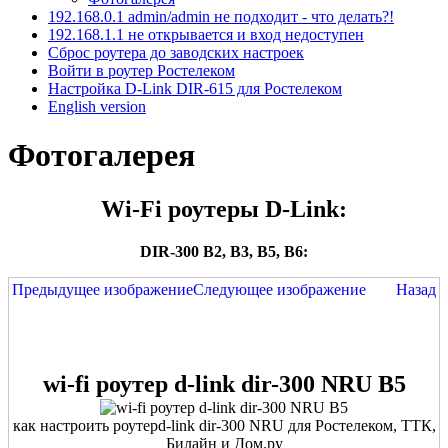
192.168.0.1 admin/admin не подходит - что делать?!
192.168.1.1 не открывается и вход недоступен
Сброс роутера до заводских настроек
Войти в роутер Ростелеком
Настройка D-Link DIR-615 для Ростелеком
English version
Фотогалерея
Wi-Fi роутеры D-Link:
DIR-300 B2, B3, B5, B6:
Предыдущее изображение
Следующее изображение
Назад
wi-fi роутер d-link dir-300 NRU B5
как настроить роутерd-link dir-300 NRU для Ростелеком, ТТК,
Билайн и Дом.ру