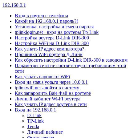
192.168.0.1
Вход в роутер с телефона
Какой на 192.168.0.1 пароль?!
Установка, настройка и смена пароля
tplinklogin.net - вход на роутеры Tp-Link
Настройка роутера D-Link DIR-300
Настройка WiFi на D-Link DIR-300
Как узнать IP адрес компьютера?
Прошивка WiFi роутера Д-Линк
Как сбросить настройки D-Link DIR-300 к заводским
Параметры сети не соответствуют требованиям этой
сети
Как узнать пароль от WiFi
Вход на status.yota.ru через 10.0.0.1
tplinkwifi.net - войти в систему
Как запаролить Вай-Фай на роутере
Личный кабинет Wi-FI роутера
Как узнать IP адрес роутера в сети
Вход на 192.168.0.1
D-Link
TP-Link
Tenda
Личный кабинет
Фотогалерея